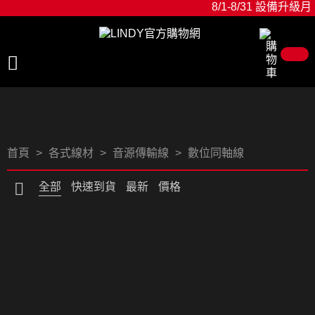
8/1-8/31 設備升級
首頁
各式線材
音源傳輸線
數位同軸線
全部
快速到貨
最新
價格