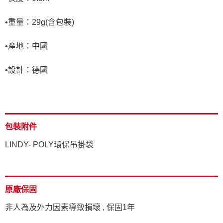
•重量：29g(含包裝)
•產地：中國
•設計：德國
包裝附件
LINDY- POLY環保吊掛袋
原廠保固
非人為及外力因素導致損壞 , 保固1年