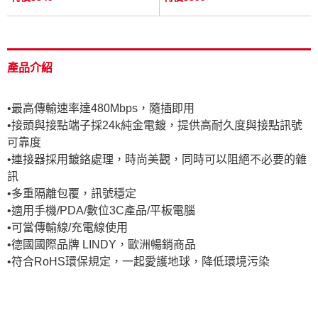
產品介紹
•最高傳輸速率達480Mbps，隨插即用
•接頭與接點端子採24k純金電鍍，提供高耐久度與接點訊號
可靠度
•連接器採用鍍鉻處理，時尚美觀，同時可以阻絕不必要的雜
訊
•多重隔離包覆，訊號穩定
•適用手機/PDA/數位3C產品/平板電腦
•可當傳輸線/充電線使用
•德國國際品牌 LINDY，歐洲暢銷商品
•符合RoHS環保規定，一起愛護地球，降低環境污染