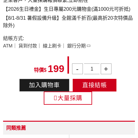
企業客戶，大量採購報價聯繫,立即前往
【2026生日禮金】生日專屬200元購物金(滿1000元可折抵)
【8/1-8/31 暑假設備升級】全館滿千折百(最高折20次特價品
除外)
ATM
貨到付款
線上刷卡
銀行分期
199
-
+
加入購物車
直接結帳
大量採購
同類推薦