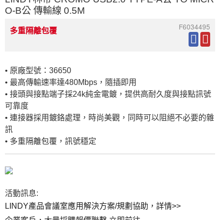
O-B公 傳輸線 0.5M
F6034495
多重隔離包覆
• 原廠型號：36650
• 最高傳輸速率達480Mbps，隨插即用
• 接頭與接點端子採24k純金電鍍，提供高耐久度與接點訊號
可靠度
• 連接器採用鍍鉻處理，時尚美觀，同時可以阻絕不必要的雜
訊
• 多重隔離包覆，訊號穩定
LINDY產品會議室應用解決方案/規劃協助，詳情>>