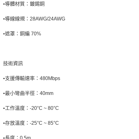
•導體材質：鍍錫銅
•導線線規：28AWG/24AWG
•遮罩：銅編 70%
技術資訊
•支援傳輸速率：480Mbps
•最小彎曲半徑：40mm
•工作溫度：-20°C ~ 80°C
•存放溫度：-25°C ~ 85°C
•長度：0.5m