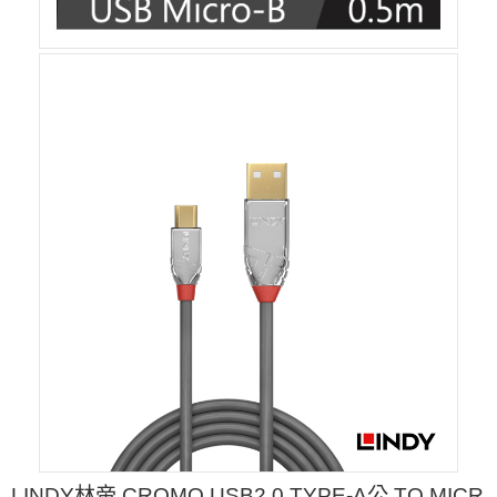
LINDY林帝 CROMO USB2.0 TYPE-A公 TO MICR